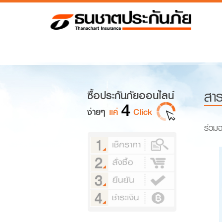
สาระ
ร่วมฉ